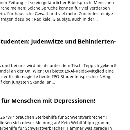
nen Zeitung ist so ein gefährlicher Bibelspruch: Menschen
irche meinen: Solche Sprüche können für viel Verderben
ein. Für häusliche Gewalt und viel mehr. Zumindest einige
tragen dazu bei: Radikale, Gläubige, auch in der...
tudenten: Judenwitze und Behinderten-
 und bei uns wird nichts unter dem Tisch, Teppich gekehrt!
kandal an der Uni Wien: ÖH bietet Ex-Al-Kaida-Mitglied eine
arfer Kritik reagierte heute FPÖ-Studentensprecher NAbg.
f den jüngsten Skandal an...
e für Menschen mit Depressionen!
026 “Wir brauchen Sterbehilfe für Schwerstverbrecher”!
ießen sich dieser Meinung an! Kein Wohlfühlprogramm,
Sterbehilfe für Schwerstverbrecher. Hammer was gerade in