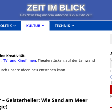
ZEIT IM BLICK
Das News-Blog mit dem kritischen Blick auf die Zeit!
POLITIK
KULTUR
TECHNIK
ne Kreativität.
n,
TV- und Kinofilmen
, Theaterstücken, auf der Leinwand
 durch unsere Ideen neu entstehen kann …
P
r – Geisterheiler: Wie Sand am Meer
ie)