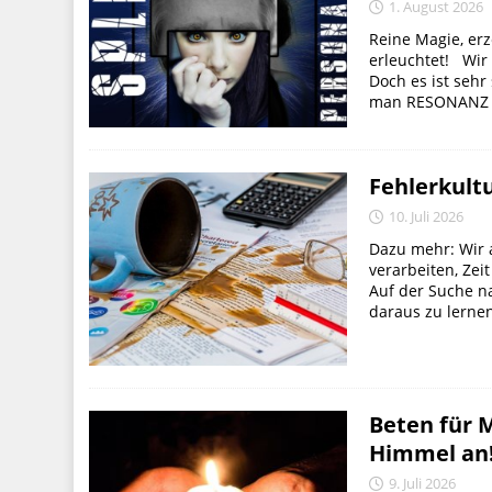
1. August 2026
Reine Magie, erz
erleuchtet! Wir 
Doch es ist seh
man RESONANZ fü
Fehlerkult
10. Juli 2026
Dazu mehr: Wir a
verarbeiten, Zeit
Auf der Suche n
daraus zu lernen.
Beten für 
Himmel an
9. Juli 2026