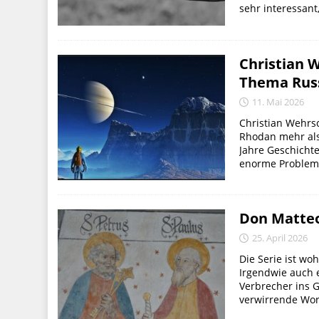
sehr interessant,
Christian 
Thema Rus
11. Mai 2026
Christian Wehrs
Rhodan mehr als
Jahre Geschichte
enorme Probleme”
Don Matteo 
25. April 2026
Die Serie ist woh
Irgendwie auch 
Verbrecher ins G
verwirrende Wort