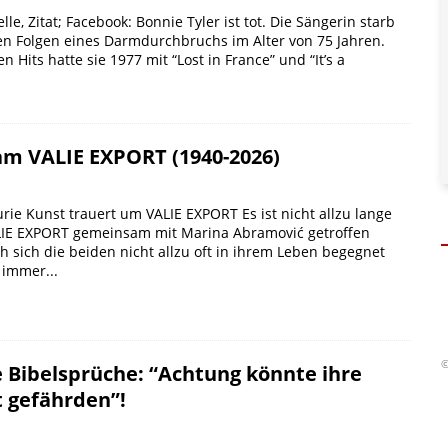
elle, Zitat; Facebook: Bonnie Tyler ist tot. Die Sängerin starb
den Folgen eines Darmdurchbruchs im Alter von 75 Jahren.
n Hits hatte sie 1977 mit “Lost in France” und “It’s a
m VALIE EXPORT (1940-2026)
Kurie Kunst trauert um VALIE EXPORT Es ist nicht allzu lange
ALIE EXPORT gemeinsam mit Marina Abramović getroffen
 sich die beiden nicht allzu oft in ihrem Leben begegnet
 immer...
©
e Bibelsprüche: “Achtung könnte ihre
 gefährden”!