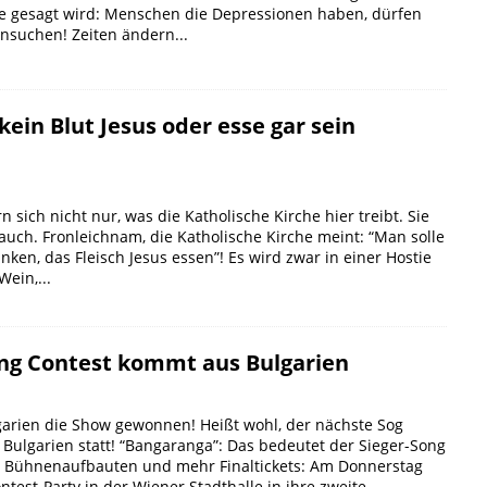
e gesagt wird: Menschen die Depressionen haben, dürfen
nsuchen! Zeiten ändern...
 kein Blut Jesus oder esse gar sein
sich nicht nur, was die Katholische Kirche hier treibt. Sie
 auch. Fronleichnam, die Katholische Kirche meint: “Man solle
inken, das Fleisch Jesus essen”! Es wird zwar in einer Hostie
ein,...
ong Contest kommt aus Bulgarien
garien die Show gewonnen! Heißt wohl, der nächste Sog
n Bulgarien statt! “Bangaranga”: Das bedeutet der Sieger-Song
 Bühnenaufbauten und mehr Finaltickets: Am Donnerstag
ntest-Party in der Wiener Stadthalle in ihre zweite...