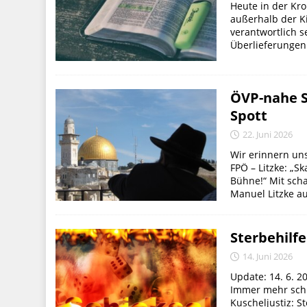
Heute in der Kro
außerhalb der K
verantwortlich s
Überlieferungen 
ÖVP-nahe S
Spott
22. Juni 2026
Wir erinnern uns
FPÖ – Litzke: „S
Bühne!“ ​Mit sch
Manuel Litzke au
Sterbehilf
14. Juni 2026
Update: 14. 6. 2
Immer mehr schl
Kuscheljustiz: 