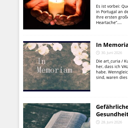
Es ist vorbei: Qu
in Portugal an 
Ihre ersten große
Heartache”....
In Memoria
30. Juni 2026
Die art_curia / 
her, dass ich V
habe. Wenngleich
sind, waren dies
Gefährlich
Gesundheit
28. Juni 2026