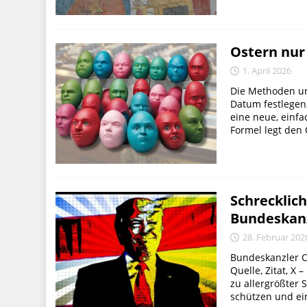
Ostern nur 
1. April 2026
Die Methoden un
Datum festlegen,
eine neue, einf
Formel legt den 
Schrecklich
Bundeskan
28. Februar 202
Bundeskanzler C
Quelle, Zitat, X
zu allergrößter S
schützen und ein