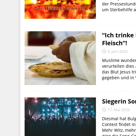
der Pressestund
um Sterbehilfe a
“Ich trinke
Fleisch”!
6. Juni 2026
Muslime wundern 
verurteilen dies
das Blut Jesus tr
gegeben und in W
Siegerin S
17. Mai 2026
Diesmal hat Bul
Contest findet i
Mehr Witz, mehr
ging die Song-Co