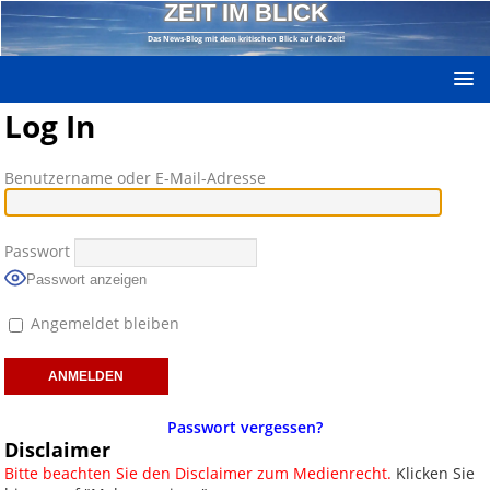
ZEIT IM BLICK
Das News-Blog mit dem kritischen Blick auf die Zeit!
Log In
Benutzername oder E-Mail-Adresse
Passwort
Passwort anzeigen
Angemeldet bleiben
Passwort vergessen?
Disclaimer
Bitte beachten Sie den Disclaimer zum Medienrecht.
Klicken Sie