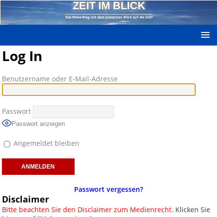
ZEIT IM BLICK
Das News-Blog mit dem kritischen Blick auf die Zeit!
Log In
Benutzername oder E-Mail-Adresse
Passwort
Passwort anzeigen
Angemeldet bleiben
Passwort vergessen?
Disclaimer
Bitte beachten Sie den Disclaimer zum Medienrecht.
Klicken Sie