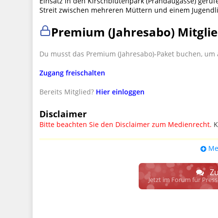
Einsatz in den Kirschblütenpark (Prandaugasse) geruf
Streit zwischen mehreren Müttern und einem Jugendl
Premium (Jahresabo) Mitglie
Du musst das Premium (Jahresabo)-Paket buchen, um a
Zugang freischalten
Bereits Mitglied?
Hier einloggen
Disclaimer
Bitte beachten Sie den Disclaimer zum Medienrecht.
K
UPDATE: § 17 ECG seit 16.02.2024 weg
Me
Wir lassen den Disclaimertext dennoch so stehen, bis s
weitere, damit zusammenhängende Paragrafen ersetzt 
Zu
Raum. D.h. noch mehr Spielraum für das sog. "Richte
Jetzt im Forum für Pres
gewisse Parteien bevorzugen kann.
Wir verweisen hiermit auf den
Ausschluss der Verantwortlic
17 ECG genannte Überprüfung etwaiger Rechtswidrigkeit im