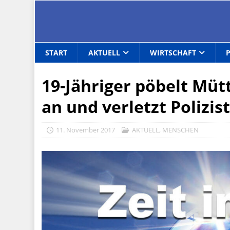
START
AKTUELL
WIRTSCHAFT
19-Jähriger pöbelt Müt
an und verletzt Polizis
11. November 2017
AKTUELL
,
MENSCHEN