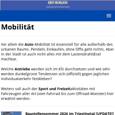
ZEIT IM BLICK
Das News-Blog mit dem kritischen Blick auf die Zeit!
Mobilität
Vor allem die
Auto
-Mobilität ist essenziell für alle außerhalb des
urbanen Raums. Pendeln, Einkaufen, ohne Öffis geht nichts. Aber
in der Stadt ist auch nicht alles mit dem Lasten(draht)Esel
machbar.
Welche
Antriebe
werden sich im Kfz durchsetzen und wie sehr
werden dunkelgrüne Tendenzen sich (offiziell) gegen jeglichen
Individualverkehr festkleben?
Weiters soll auch der
Sport und Freizeit
aktivitäten mit
Fahrzeugen aller Art (vom Fahrrad bis zum Offroad-Monster) hier
erwähnt werden.
Baustellensommer 2026 im Triestingtal [UPDATE!]