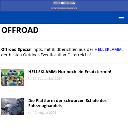
ZEIT IM BLICK
Das News-Blog mit dem kritischen Blick auf die Zeit!
OFFROAD
Offroad Spezial
, hpts. mit Bildberichten aus der
HELLSKLAMM
,
der besten Outdoor-Eventlocation Österreichs!
HELLSKLAMM: Nur noch ein Ersatztermin!
27. September 2024
Die Plattform der schwarzen Schafe des
Fahrzeughandels
19. August 2024