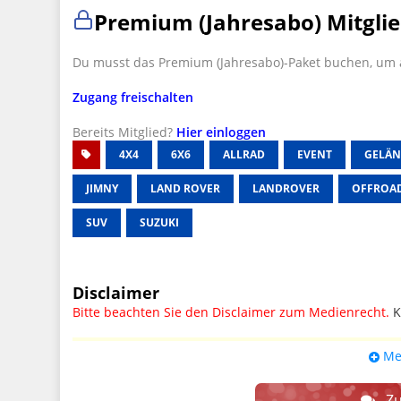
Premium (Jahresabo) Mitglie
Du musst das Premium (Jahresabo)-Paket buchen, um a
Zugang freischalten
Bereits Mitglied?
Hier einloggen
4X4
6X6
ALLRAD
EVENT
GELÄ
JIMNY
LAND ROVER
LANDROVER
OFFROA
SUV
SUZUKI
Disclaimer
Bitte beachten Sie den Disclaimer zum Medienrecht.
K
UPDATE: § 17 ECG seit 16.02.2024 weg
Me
Wir lassen den Disclaimertext dennoch so stehen, bis s
weitere, damit zusammenhängende Paragrafen ersetzt 
Zu