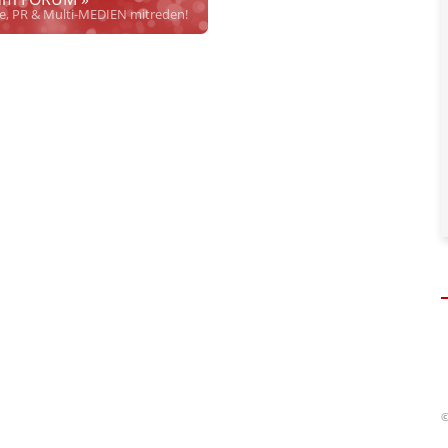
rrecht", welches alleine aufgrund schwammiger Gesetze
se, PR & Multi-MEDIEN mitreden!
hkeit bei Links
und betonen ausdrücklich, dass wir die im Abs. 1 des §
 verlinkten Inhalt nicht immer gewährleisten können.
risten, noch beschäftigen sie solche, dürfen und können daher
keine
nlangen
qualifizierter
Hinweise der Justizbehörden nach. Dennoch
. Personen und versuchen objektiv zu bleiben.
en, soweit diese bekannt und nötig sind. Dabei gibt es 4 Abstufungen:
her inhaltlicher Verantwortung des Aussenders!
" bedeutet, dass diese
Content ist, sondern eine Verteilung im Sinne des
APA Disclaimers
(§
adaptierten bzw. referenzierten Artikels (Keine Haftung bez. § 17 ECG)
"
welcher nicht, oder nicht nur von APA-OTS kommt. Hier dürfen auch
. (§ 17 ECG gilt dennoch)
sseaussendung.
" heißt, dass von APA-OTS verbreiteter Content von uns
 deklarieren wir keinen vollen Haftungsausschluss für den gesamten
 ECG gilt aber weiterhin für Aussagen des Urhebers.)
(§ 17 ECG) nicht verlinkt
" bedeutet, dass die Quelle zwar genannt wird
 Prüfung auf rechtliche Korrektheit, Wahrheit des externen Inhalts
önlicher Daten beteiligter jur. wie phys. Personen
in und auf
©
t.