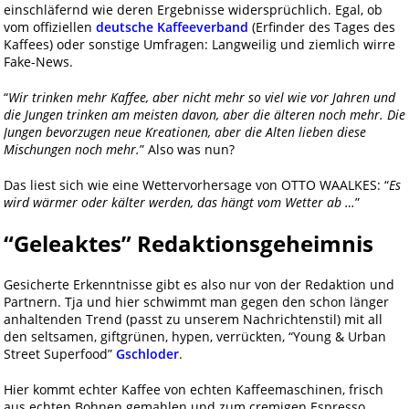
einschläfernd wie deren Ergebnisse widersprüchlich. Egal, ob
vom offiziellen
deutsche Kaffeeverband
(Erfinder des Tages des
Kaffees) oder sonstige Umfragen: Langweilig und ziemlich wirre
Fake-News.
“
Wir trinken mehr Kaffee, aber nicht mehr so viel wie vor Jahren und
die Jungen trinken am meisten davon, aber die älteren noch mehr. Die
Jungen bevorzugen neue Kreationen, aber die Alten lieben diese
Mischungen noch mehr.
” Also was nun?
Das liest sich wie eine Wettervorhersage von OTTO WAALKES: “
Es
wird wärmer oder kälter werden, das hängt vom Wetter ab …
”
“Geleaktes” Redaktionsgeheimnis
Gesicherte Erkenntnisse gibt es also nur von der Redaktion und
Partnern. Tja und hier schwimmt man gegen den schon länger
anhaltenden Trend (passt zu unserem Nachrichtenstil) mit all
den seltsamen, giftgrünen, hypen, verrückten, “Young & Urban
Street Superfood”
Gschloder
.
Hier kommt echter Kaffee von echten Kaffeemaschinen, frisch
aus echten Bohnen gemahlen und zum cremigen Espresso