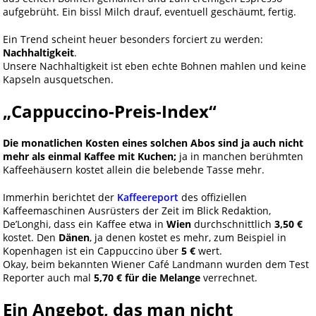
aufgebrüht. Ein bissl Milch drauf, eventuell geschäumt, fertig.
Ein Trend scheint heuer besonders forciert zu werden:
Nachhaltigkeit
.
Unsere Nachhaltigkeit ist eben echte Bohnen mahlen und keine
Kapseln ausquetschen.
„Cappuccino-Preis-Index“
Die monatlichen Kosten eines solchen Abos sind ja auch nicht
mehr als einmal Kaffee mit Kuchen;
ja in manchen berühmten
Kaffeehäusern kostet allein die belebende Tasse mehr.
Immerhin berichtet der
Kaffeereport
des offiziellen
Kaffeemaschinen Ausrüsters der Zeit im Blick Redaktion,
De’Longhi, dass ein Kaffee etwa in
Wien
durchschnittlich
3,50 €
kostet. Den
Dänen
, ja denen kostet es mehr, zum Beispiel in
Kopenhagen ist ein Cappuccino über
5 €
wert.
Okay, beim bekannten Wiener Café Landmann wurden dem Test
Reporter auch mal
5,70 € für die Melange
verrechnet.
Ein Angebot, das man nicht