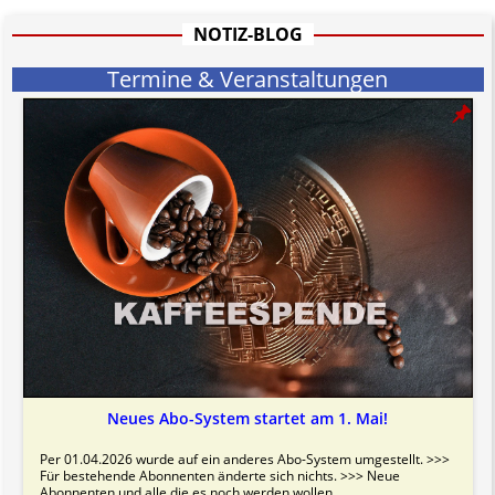
u.o. ausschließlich von (meist ungerechtfertigten, überzogenen,
rechtlich fragwürdigen) Abmahnungen leben und soll keine
NOTIZ-BLOG
Herabwürdigung von Kanzleien darstellen, welche dies innerhalb
gesetzlich verankerter Regeln tun.
Termine & Veranstaltungen
Jener Disclaimer soll sich nicht über gültiges Recht hinwegsetzen und
hat aufgrund der nicht Vertrags-gebundenen Wirksamkeit hpts.
informativen Charakter.
Bitte beachten Sie in dem Zusammenhang auch unsere
AGB
.
Neues Abo-System startet am 1. Mai!
Per 01.04.2026 wurde auf ein anderes Abo-System umgestellt. >>>
Für bestehende Abonnenten änderte sich nichts. >>> Neue
Abonnenten und alle die es noch werden wollen, ...