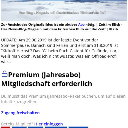
Zur Ansicht des Originalbildes ist ein aktives
Abo
nötig. | Zeit im Blick -
Das News-Blog-Magazin mit dem kritischen Blick auf die Zeit! | © zib
UPDATE: Am 29.06.2019 ist der letzte Event vor der
Sommerpause. Danach sind Ferien und erst am 31.8.2019 ist
“Kickoff Herbst”! Das “G” beim Puch G steht für Gelände, klar,
weiß man doch. Was ich nicht wusste: Was ein Offroad-Profi
wie…
Premium (Jahresabo)
Mitgliedschaft erforderlich
Du musst das Premium (Jahresabo)-Paket buchen, um auf diesen
Inhalt zuzugreifen.
Zugang freischalten
Bereits Mitglied?
Hier einloggen