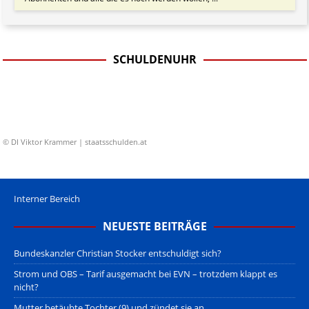
SCHULDENUHR
© DI Viktor Krammer | staatsschulden.at
Interner Bereich
NEUESTE BEITRÄGE
Bundeskanzler Christian Stocker entschuldigt sich?
Strom und OBS – Tarif ausgemacht bei EVN – trotzdem klappt es
nicht?
Mutter betäubte Tochter (9) und zündet sie an