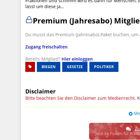
Fraktionen und schlimm wird es dann für Menschen, die f
lässt um diese ja…
Premium (Jahresabo) Mitglie
Du musst das Premium (Jahresabo)-Paket buchen, um a
Zugang freischalten
Bereits Mitglied?
Hier einloggen
BIEGEN
GESETZE
POLITIKER
Disclaimer
Bitte beachten Sie den Disclaimer zum Medienrecht.
K
UPDATE: § 17 ECG seit 16.02.2024 weg
Me
Wir lassen den Disclaimertext dennoch so stehen, bis s
weitere, damit zusammenhängende Paragrafen ersetzt 
Zu
Raum. D.h. noch mehr Spielraum für das sog. "Richte
Jetzt im Forum für Pres
gewisse Parteien bevorzugen kann.