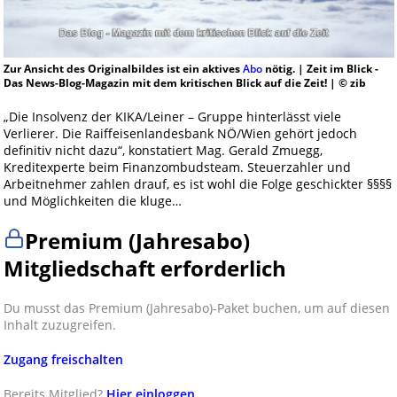
Zur Ansicht des Originalbildes ist ein aktives
Abo
nötig. | Zeit im Blick -
Das News-Blog-Magazin mit dem kritischen Blick auf die Zeit! | © zib
„Die Insolvenz der KIKA/Leiner – Gruppe hinterlässt viele
Verlierer. Die Raiffeisenlandesbank NÖ/Wien gehört jedoch
definitiv nicht dazu“, konstatiert Mag. Gerald Zmuegg,
Kreditexperte beim Finanzombudsteam. Steuerzahler und
Arbeitnehmer zahlen drauf, es ist wohl die Folge geschickter §§§§
und Möglichkeiten die kluge…
Premium (Jahresabo)
Mitgliedschaft erforderlich
Du musst das Premium (Jahresabo)-Paket buchen, um auf diesen
Inhalt zuzugreifen.
Zugang freischalten
Bereits Mitglied?
Hier einloggen