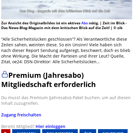
Zur Ansicht des Originalbildes ist ein aktives
Abo
nötig. | Zeit im Blick -
Das News-Blog-Magazin mit dem kritischen Blick auf die Zeit! | © zib
“Alle Sicherheitslücken geschlossen”? Als Verantwortliche diese
Zeilen sahen, weinten diese. So ein Unsinn! Viele haben sich
nach dieser Report Sendung aufgeregt, beschwert, doch es blieb
ohne Wirkung. Die Macht der Parteien und ihrer Leut? Quelle,
Zitat, oe24: DSN-Direktor: Alle Sicherheitslücken…
Premium (Jahresabo)
Mitgliedschaft erforderlich
Du musst das Premium (Jahresabo)-Paket buchen, um auf diesen
Inhalt zuzugreifen.
Zugang freischalten
Bereits Mitglied?
Hier einloggen