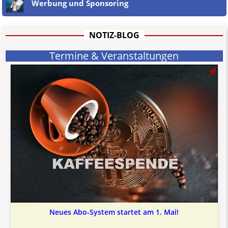
Werbung und Sponsoring
Etwaige Empfehlungen in diesem Bericht sind
keine Rechtsberatung!
Der Begriff "
Abmahnanwalt
" bezeichnet Juristen, welche überwiegend
u.o. ausschließlich von (meist ungerechtfertigten, überzogenen,
rechtlich fragwürdigen) Abmahnungen leben und soll keine
NOTIZ-BLOG
Herabwürdigung von Kanzleien darstellen, welche dies innerhalb
gesetzlich verankerter Regeln tun.
Termine & Veranstaltungen
Jener Disclaimer soll sich nicht über gültiges Recht hinwegsetzen und
hat aufgrund der nicht Vertrags-gebundenen Wirksamkeit hpts.
informativen Charakter.
Bitte beachten Sie in dem Zusammenhang auch unsere
AGB
.
Neues Abo-System startet am 1. Mai!