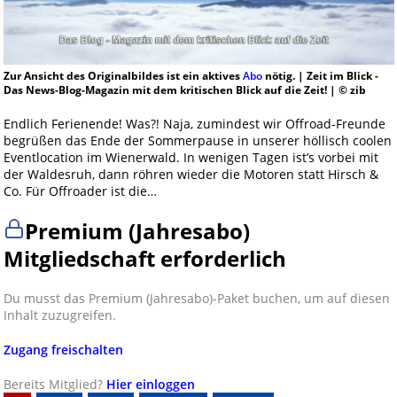
Zur Ansicht des Originalbildes ist ein aktives
Abo
nötig. | Zeit im Blick -
Das News-Blog-Magazin mit dem kritischen Blick auf die Zeit! | © zib
Endlich Ferienende! Was?! Naja, zumindest wir Offroad-Freunde
begrüßen das Ende der Sommerpause in unserer höllisch coolen
Eventlocation im Wienerwald. In wenigen Tagen ist’s vorbei mit
der Waldesruh, dann röhren wieder die Motoren statt Hirsch &
Co. Für Offroader ist die…
Premium (Jahresabo)
Mitgliedschaft erforderlich
Du musst das Premium (Jahresabo)-Paket buchen, um auf diesen
Inhalt zuzugreifen.
Zugang freischalten
Bereits Mitglied?
Hier einloggen