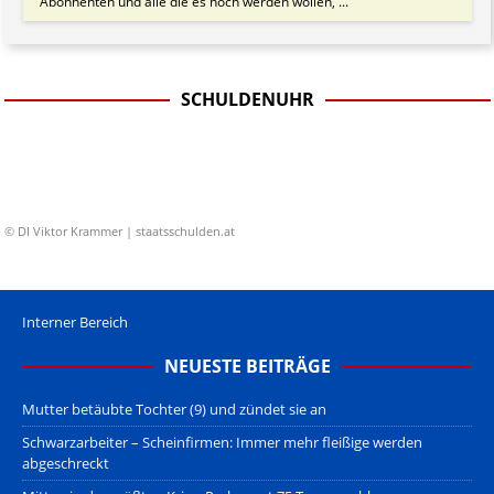
Abonnenten und alle die es noch werden wollen, ...
SCHULDENUHR
© DI Viktor Krammer | staatsschulden.at
Interner Bereich
NEUESTE BEITRÄGE
Mutter betäubte Tochter (9) und zündet sie an
Schwarzarbeiter – Scheinfirmen: Immer mehr fleißige werden
abgeschreckt