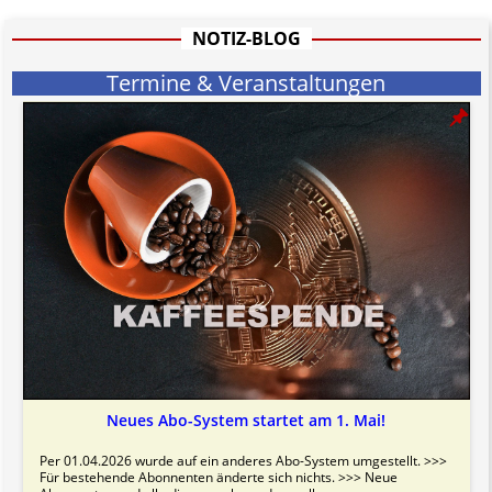
hat aufgrund der nicht Vertrags-gebundenen Wirksamkeit hpts.
informativen Charakter.
NOTIZ-BLOG
Bitte beachten Sie in dem Zusammenhang auch unsere
AGB
.
Termine & Veranstaltungen
Neues Abo-System startet am 1. Mai!
Per 01.04.2026 wurde auf ein anderes Abo-System umgestellt. >>>
Für bestehende Abonnenten änderte sich nichts. >>> Neue