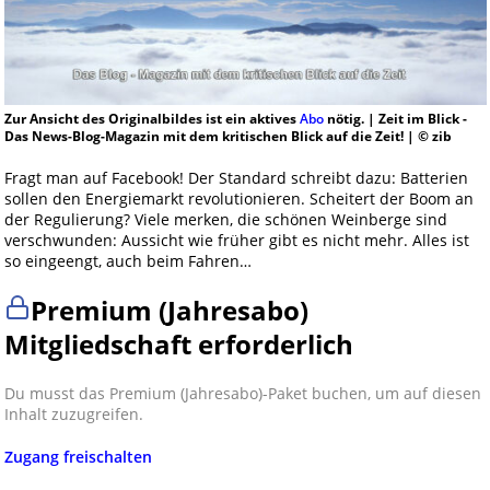
Zur Ansicht des Originalbildes ist ein aktives
Abo
nötig. | Zeit im Blick -
Das News-Blog-Magazin mit dem kritischen Blick auf die Zeit! | © zib
Fragt man auf Facebook! Der Standard schreibt dazu: Batterien
sollen den Energiemarkt revolutionieren. Scheitert der Boom an
der Regulierung? Viele merken, die schönen Weinberge sind
verschwunden: Aussicht wie früher gibt es nicht mehr. Alles ist
so eingeengt, auch beim Fahren…
Premium (Jahresabo)
Mitgliedschaft erforderlich
Du musst das Premium (Jahresabo)-Paket buchen, um auf diesen
Inhalt zuzugreifen.
Zugang freischalten