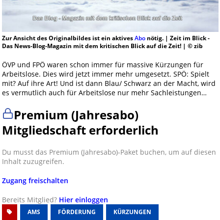
Zur Ansicht des Originalbildes ist ein aktives
Abo
nötig. | Zeit im Blick -
Das News-Blog-Magazin mit dem kritischen Blick auf die Zeit! | © zib
ÖVP und FPÖ waren schon immer für massive Kürzungen für
Arbeitslose. Dies wird jetzt immer mehr umgesetzt. SPÖ: Spielt
mit? Auf ihre Art! Und ist dann Blau/ Schwarz an der Macht, wird
es vermutlich auch für Arbeitslose nur mehr Sachleistungen…
Premium (Jahresabo)
Mitgliedschaft erforderlich
Du musst das Premium (Jahresabo)-Paket buchen, um auf diesen
Inhalt zuzugreifen.
Zugang freischalten
Bereits Mitglied?
Hier einloggen
AMS
FÖRDERUNG
KÜRZUNGEN