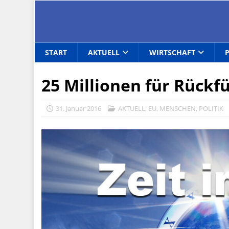
START
AKTUELL
WIRTSCHAFT
25 Millionen für Rück
31. Januar 2016
AKTUELL
,
EU
,
MENSCHEN
,
POLITIK