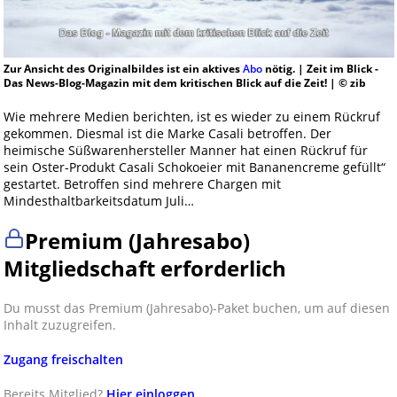
Zur Ansicht des Originalbildes ist ein aktives
Abo
nötig. | Zeit im Blick -
Das News-Blog-Magazin mit dem kritischen Blick auf die Zeit! | © zib
Wie mehrere Medien berichten, ist es wieder zu einem Rückruf
gekommen. Diesmal ist die Marke Casali betroffen. Der
heimische Süßwarenhersteller Manner hat einen Rückruf für
sein Oster-Produkt Casali Schokoeier mit Bananencreme gefüllt“
gestartet. Betroffen sind mehrere Chargen mit
Mindesthaltbarkeitsdatum Juli…
Premium (Jahresabo)
Mitgliedschaft erforderlich
Du musst das Premium (Jahresabo)-Paket buchen, um auf diesen
Inhalt zuzugreifen.
Zugang freischalten
Bereits Mitglied?
Hier einloggen