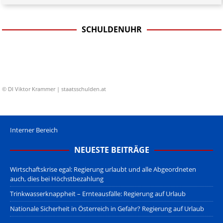
SCHULDENUHR
© DI Viktor Krammer | staatsschulden.at
Interner Bereich
NEUESTE BEITRÄGE
Wirtschaftskrise egal: Regierung urlaubt und alle Abgeordneten
auch, dies bei Höchstbezahlung
Trinkwasserknappheit – Ernteausfälle: Regierung auf Urlaub
Nationale Sicherheit in Österreich in Gefahr? Regierung auf Urlaub