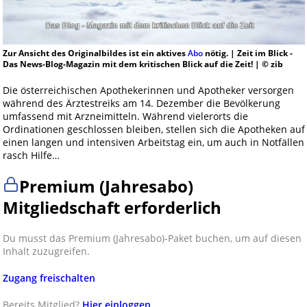
Zur Ansicht des Originalbildes ist ein aktives
Abo
nötig. | Zeit im Blick -
Das News-Blog-Magazin mit dem kritischen Blick auf die Zeit! | © zib
Die österreichischen Apothekerinnen und Apotheker versorgen
während des Ärztestreiks am 14. Dezember die Bevölkerung
umfassend mit Arzneimitteln. Während vielerorts die
Ordinationen geschlossen bleiben, stellen sich die Apotheken auf
einen langen und intensiven Arbeitstag ein, um auch in Notfällen
rasch Hilfe…
Premium (Jahresabo)
Mitgliedschaft erforderlich
Du musst das Premium (Jahresabo)-Paket buchen, um auf diesen
Inhalt zuzugreifen.
Zugang freischalten
Bereits Mitglied?
Hier einloggen