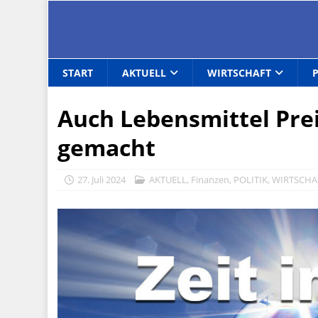
START
AKTUELL
WIRTSCHAFT
Auch Lebensmittel Pre
gemacht
27. Juli 2024
AKTUELL
,
Finanzen
,
POLITIK
,
WIRTSCHA