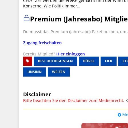
CFD? Dort werden die Preise gemacht und der Wind dre
Konzerne! Wie Politik immer…
Premium (Jahresabo) Mitglie
Du musst das Premium (Jahresabo)-Paket buchen, um a
Zugang freischalten
Bereits Mitglied?
Hier einloggen
BESCHULDIGUNGEN
BÖRSE
EIER
ET
UNSINN
WEIZEN
Disclaimer
Bitte beachten Sie den Disclaimer zum Medienrecht.
K
UPDATE: § 17 ECG seit 16.02.2024 weg
Me
Wir lassen den Disclaimertext dennoch so stehen, bis s
weitere, damit zusammenhängende Paragrafen ersetzt 