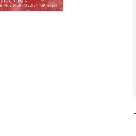
m FORUM »
rrecht", welches alleine aufgrund schwammiger Gesetze
se, PR & Multi-MEDIEN mitreden!
hkeit bei Links
und betonen ausdrücklich, dass wir die im Abs. 1 des §
 verlinkten Inhalt nicht immer gewährleisten können.
risten, noch beschäftigen sie solche, dürfen und können daher
keine
nlangen
qualifizierter
Hinweise der Justizbehörden nach. Dennoch
. Personen und versuchen objektiv zu bleiben.
en, soweit diese bekannt und nötig sind. Dabei gibt es 4 Abstufungen:
her inhaltlicher Verantwortung des Aussenders!
" bedeutet, dass diese
Content ist, sondern eine Verteilung im Sinne des
APA Disclaimers
(§
adaptierten bzw. referenzierten Artikels (Keine Haftung bez. § 17 ECG)
"
welcher nicht, oder nicht nur von APA-OTS kommt. Hier dürfen auch
. (§ 17 ECG gilt dennoch)
sseaussendung.
" heißt, dass von APA-OTS verbreiteter Content von uns
 deklarieren wir keinen vollen Haftungsausschluss für den gesamten
 ECG gilt aber weiterhin für Aussagen des Urhebers.)
(§ 17 ECG) nicht verlinkt
" bedeutet, dass die Quelle zwar genannt wird
 Prüfung auf rechtliche Korrektheit, Wahrheit des externen Inhalts
önlicher Daten beteiligter jur. wie phys. Personen
in und auf
t.