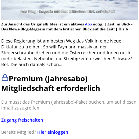
Zur Ansicht des Originalbildes ist ein aktives
Abo
nötig. | Zeit im Blick -
Das News-Blog-Magazin mit dem kritischen Blick auf die Zeit! | © zib
Diese Regierung ist am besten Weg das Volk in eine Neue
Diktatur zu treiben. So will Faymann massiv an der
Steuerschraube drehen und die Österreicher und Innen noch
mehr belasten. Nebenbei die Streitigkeiten zwischen Schwarz/
Rot. Die auch damals schon…
Premium (Jahresabo)
Mitgliedschaft erforderlich
Du musst das Premium (Jahresabo)-Paket buchen, um auf diesen
Inhalt zuzugreifen.
Zugang freischalten
Bereits Mitglied?
Hier einloggen