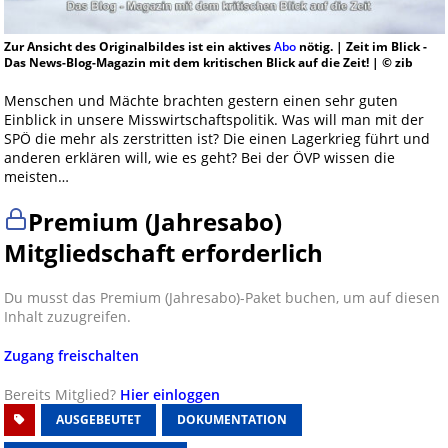
Zur Ansicht des Originalbildes ist ein aktives
Abo
nötig. | Zeit im Blick -
Das News-Blog-Magazin mit dem kritischen Blick auf die Zeit! | © zib
Menschen und Mächte brachten gestern einen sehr guten
Einblick in unsere Misswirtschaftspolitik. Was will man mit der
SPÖ die mehr als zerstritten ist? Die einen Lagerkrieg führt und
anderen erklären will, wie es geht? Bei der ÖVP wissen die
meisten…
Premium (Jahresabo)
Mitgliedschaft erforderlich
Du musst das Premium (Jahresabo)-Paket buchen, um auf diesen
Inhalt zuzugreifen.
Zugang freischalten
Bereits Mitglied?
Hier einloggen
AUSGEBEUTET
DOKUMENTATION