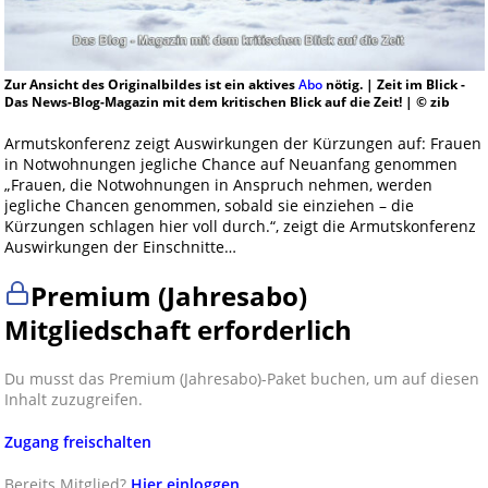
Zur Ansicht des Originalbildes ist ein aktives
Abo
nötig. | Zeit im Blick -
Das News-Blog-Magazin mit dem kritischen Blick auf die Zeit! | © zib
Armutskonferenz zeigt Auswirkungen der Kürzungen auf: Frauen
in Notwohnungen jegliche Chance auf Neuanfang genommen
„Frauen, die Notwohnungen in Anspruch nehmen, werden
jegliche Chancen genommen, sobald sie einziehen – die
Kürzungen schlagen hier voll durch.“, zeigt die Armutskonferenz
Auswirkungen der Einschnitte…
Premium (Jahresabo)
Mitgliedschaft erforderlich
Du musst das Premium (Jahresabo)-Paket buchen, um auf diesen
Inhalt zuzugreifen.
Zugang freischalten
Bereits Mitglied?
Hier einloggen