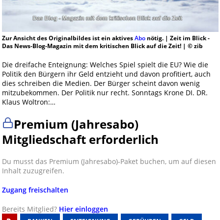
Zur Ansicht des Originalbildes ist ein aktives
Abo
nötig. | Zeit im Blick -
Das News-Blog-Magazin mit dem kritischen Blick auf die Zeit! | © zib
Die dreifache Enteignung: Welches Spiel spielt die EU? Wie die
Politik den Bürgern ihr Geld entzieht und davon profitiert, auch
dies schreiben die Medien. Der Bürger scheint davon wenig
mitzubekommen. Der Politik nur recht. Sonntags Krone DI. DR.
Klaus Woltron:…
Premium (Jahresabo)
Mitgliedschaft erforderlich
Du musst das Premium (Jahresabo)-Paket buchen, um auf diesen
Inhalt zuzugreifen.
Zugang freischalten
Bereits Mitglied?
Hier einloggen