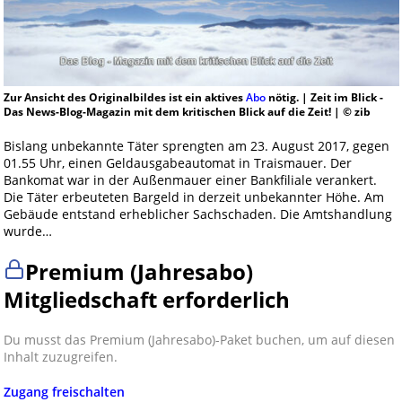
Zur Ansicht des Originalbildes ist ein aktives
Abo
nötig. | Zeit im Blick -
Das News-Blog-Magazin mit dem kritischen Blick auf die Zeit! | © zib
Bislang unbekannte Täter sprengten am 23. August 2017, gegen
01.55 Uhr, einen Geldausgabeautomat in Traismauer. Der
Bankomat war in der Außenmauer einer Bankfiliale verankert.
Die Täter erbeuteten Bargeld in derzeit unbekannter Höhe. Am
Gebäude entstand erheblicher Sachschaden. Die Amtshandlung
wurde…
Premium (Jahresabo)
Mitgliedschaft erforderlich
Du musst das Premium (Jahresabo)-Paket buchen, um auf diesen
Inhalt zuzugreifen.
Zugang freischalten