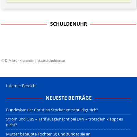
SCHULDENUHR
© DI Viktor Krammer | staatsschulden.at
Interner Bereich
NEUESTE BEITRÄGE
Bundeskanzler Christian Stocker entschuldigt sich?
Strom und OBS – Tarif ausgemacht bei EVN – trotzdem klappt es
nicht?
Mutter betäubte Tochter (9) und zündet sie an