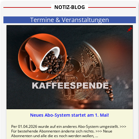
Bitte beachten Sie in dem Zusammenhang auch unsere
AGB
.
NOTIZ-BLOG
Termine & Veranstaltungen
Neues Abo-System startet am 1. Mai!
Per 01.04.2026 wurde auf ein anderes Abo-System umgestellt. >>>
Für bestehende Abonnenten änderte sich nichts. >>> Neue
Abonnenten und alle die es noch werden wollen, ...