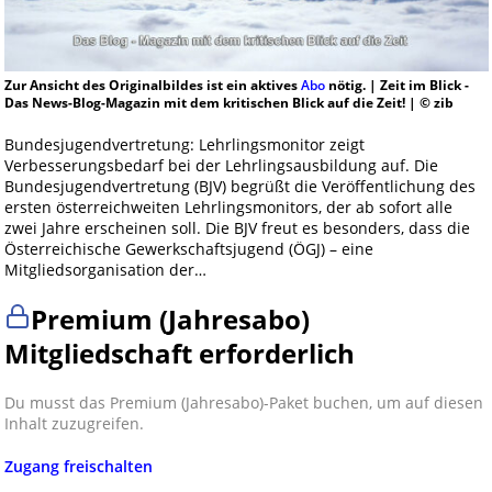
Zur Ansicht des Originalbildes ist ein aktives
Abo
nötig. | Zeit im Blick -
Das News-Blog-Magazin mit dem kritischen Blick auf die Zeit! | © zib
Bundesjugendvertretung: Lehrlingsmonitor zeigt
Verbesserungsbedarf bei der Lehrlingsausbildung auf. Die
Bundesjugendvertretung (BJV) begrüßt die Veröffentlichung des
ersten österreichweiten Lehrlingsmonitors, der ab sofort alle
zwei Jahre erscheinen soll. Die BJV freut es besonders, dass die
Österreichische Gewerkschaftsjugend (ÖGJ) – eine
Mitgliedsorganisation der…
Premium (Jahresabo)
Mitgliedschaft erforderlich
Du musst das Premium (Jahresabo)-Paket buchen, um auf diesen
Inhalt zuzugreifen.
Zugang freischalten