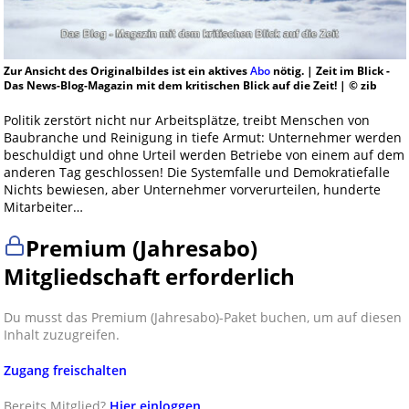
Zur Ansicht des Originalbildes ist ein aktives
Abo
nötig. | Zeit im Blick -
Das News-Blog-Magazin mit dem kritischen Blick auf die Zeit! | © zib
Politik zerstört nicht nur Arbeitsplätze, treibt Menschen von
Baubranche und Reinigung in tiefe Armut: Unternehmer werden
beschuldigt und ohne Urteil werden Betriebe von einem auf dem
anderen Tag geschlossen! Die Systemfalle und Demokratiefalle
Nichts bewiesen, aber Unternehmer vorverurteilen, hunderte
Mitarbeiter…
Premium (Jahresabo)
Mitgliedschaft erforderlich
Du musst das Premium (Jahresabo)-Paket buchen, um auf diesen
Inhalt zuzugreifen.
Zugang freischalten
Bereits Mitglied?
Hier einloggen