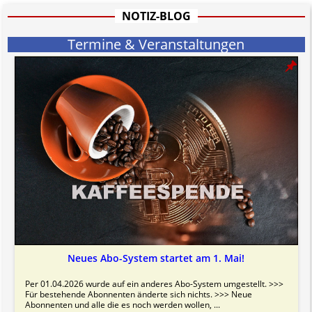
informativen Charakter.
NOTIZ-BLOG
Bitte beachten Sie in dem Zusammenhang auch unsere
AGB
.
Termine & Veranstaltungen
Neues Abo-System startet am 1. Mai!
Per 01.04.2026 wurde auf ein anderes Abo-System umgestellt. >>>
Für bestehende Abonnenten änderte sich nichts. >>> Neue
Abonnenten und alle die es noch werden wollen, ...