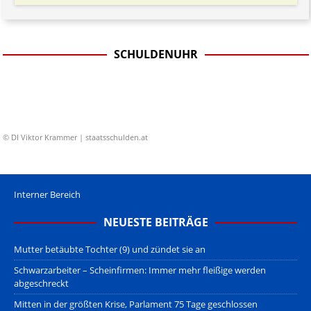
SCHULDENUHR
© DI Viktor Krammer | staatsschulden.at
Interner Bereich
NEUESTE BEITRÄGE
Mutter betäubte Tochter (9) und zündet sie an
Schwarzarbeiter – Scheinfirmen: Immer mehr fleißige werden
abgeschreckt
Mitten in der größten Krise, Parlament 75 Tage geschlossen