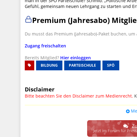
man in der SPÖ Parteischule? Schmid: „Politische Arbe
Gefühl, gemeinsam neuen Lehrgang zu starten und E
Premium (Jahresabo) Mitglie
Du musst das Premium (Jahresabo)-Paket buchen, um a
Zugang freischalten
Bereits Mitglied?
Hier einloggen
BILDUNG
PARTEISCHULE
SPÖ
Disclaimer
Bitte beachten Sie den Disclaimer zum Medienrecht.
K
UPDATE: § 17 ECG seit 16.02.2024 weg
Me
Wir lassen den Disclaimertext dennoch so stehen, bis s
weitere, damit zusammenhängende Paragrafen ersetzt 
Zu
Raum. D.h. noch mehr Spielraum für das sog. "Richte
Jetzt im Forum für Pres
gewisse Parteien bevorzugen kann.