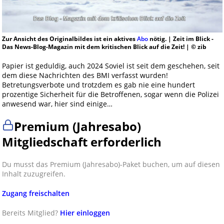
Zur Ansicht des Originalbildes ist ein aktives
Abo
nötig. | Zeit im Blick -
Das News-Blog-Magazin mit dem kritischen Blick auf die Zeit! | © zib
Papier ist geduldig, auch 2024 Soviel ist seit dem geschehen, seit
dem diese Nachrichten des BMI verfasst wurden!
Betretungsverbote und trotzdem es gab nie eine hundert
prozentige Sicherheit für die Betroffenen, sogar wenn die Polizei
anwesend war, hier sind einige…
Premium (Jahresabo)
Mitgliedschaft erforderlich
Du musst das Premium (Jahresabo)-Paket buchen, um auf diesen
Inhalt zuzugreifen.
Zugang freischalten
Bereits Mitglied?
Hier einloggen