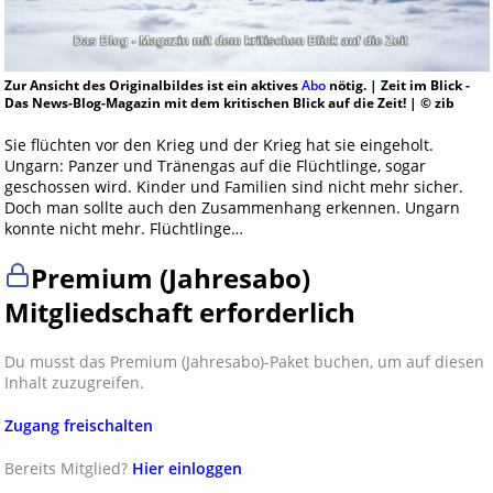
Zur Ansicht des Originalbildes ist ein aktives
Abo
nötig. | Zeit im Blick -
Das News-Blog-Magazin mit dem kritischen Blick auf die Zeit! | © zib
Sie flüchten vor den Krieg und der Krieg hat sie eingeholt.
Ungarn: Panzer und Tränengas auf die Flüchtlinge, sogar
geschossen wird. Kinder und Familien sind nicht mehr sicher.
Doch man sollte auch den Zusammenhang erkennen. Ungarn
konnte nicht mehr. Flüchtlinge…
Premium (Jahresabo)
Mitgliedschaft erforderlich
Du musst das Premium (Jahresabo)-Paket buchen, um auf diesen
Inhalt zuzugreifen.
Zugang freischalten
Bereits Mitglied?
Hier einloggen