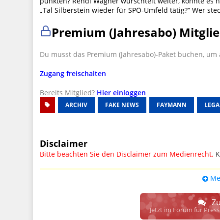
punkten? Rendi Wagner wurschtelt weiter, könnte es he
„Tal Silberstein wieder für SPÖ-Umfeld tätig?“ Wer ste
Premium (Jahresabo) Mitglie
Du musst das Premium (Jahresabo)-Paket buchen, um a
Zugang freischalten
Bereits Mitglied?
Hier einloggen
ARCHIV
FAKE NEWS
FAYMANN
LEGA
Disclaimer
Bitte beachten Sie den Disclaimer zum Medienrecht.
K
UPDATE: § 17 ECG seit 16.02.2024 weg
Me
Wir lassen den Disclaimertext dennoch so stehen, bis s
weitere, damit zusammenhängende Paragrafen ersetzt 
Zu
Raum. D.h. noch mehr Spielraum für das sog. "Richte
Jetzt im Forum für Pres
gewisse Parteien bevorzugen kann.