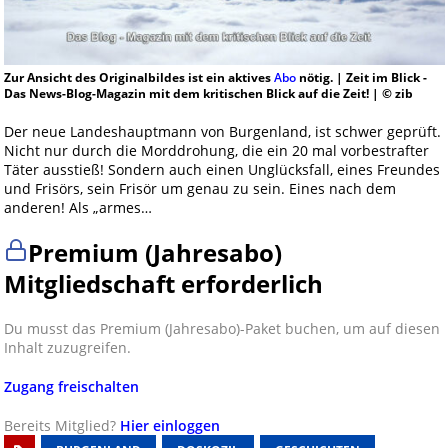
Zur Ansicht des Originalbildes ist ein aktives
Abo
nötig. | Zeit im Blick -
Das News-Blog-Magazin mit dem kritischen Blick auf die Zeit! | © zib
Der neue Landeshauptmann von Burgenland, ist schwer geprüft.
Nicht nur durch die Morddrohung, die ein 20 mal vorbestrafter
Täter ausstieß! Sondern auch einen Unglücksfall, eines Freundes
und Frisörs, sein Frisör um genau zu sein. Eines nach dem
anderen! Als „armes…
Premium (Jahresabo)
Mitgliedschaft erforderlich
Du musst das Premium (Jahresabo)-Paket buchen, um auf diesen
Inhalt zuzugreifen.
Zugang freischalten
Bereits Mitglied?
Hier einloggen