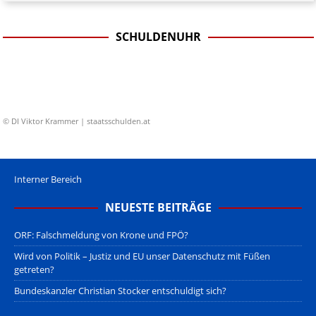
SCHULDENUHR
© DI Viktor Krammer | staatsschulden.at
Interner Bereich
NEUESTE BEITRÄGE
ORF: Falschmeldung von Krone und FPÖ?
Wird von Politik – Justiz und EU unser Datenschutz mit Füßen
getreten?
Bundeskanzler Christian Stocker entschuldigt sich?