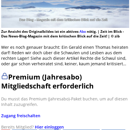
Zur Ansicht des Originalbildes ist ein aktives
Abo
nötig. | Zeit im Blick -
Das News-Blog-Magazin mit dem kritischen Blick auf die Zeit! | © zib
Wer es noch genauer braucht: Ein Gerald einen Thomas heiraten
darf! Reden wir doch über die Schwulen und Lesben aus dem
rechten Lager! Siehe auch dieser Artikel Rechte die Schwul sind,
oder gar schon verheiratet sind, keiner, kaum jemand kritisiert…
Premium (Jahresabo)
Mitgliedschaft erforderlich
Du musst das Premium (Jahresabo)-Paket buchen, um auf diesen
Inhalt zuzugreifen.
Zugang freischalten
Bereits Mitglied?
Hier einloggen