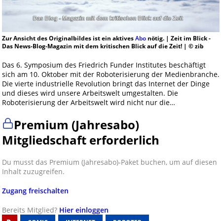
Zur Ansicht des Originalbildes ist ein aktives
Abo
nötig. | Zeit im Blick -
Das News-Blog-Magazin mit dem kritischen Blick auf die Zeit! | © zib
Das 6. Symposium des Friedrich Funder Institutes beschäftigt
sich am 10. Oktober mit der Roboterisierung der Medienbranche.
Die vierte industrielle Revolution bringt das Internet der Dinge
und dieses wird unsere Arbeitswelt umgestalten. Die
Roboterisierung der Arbeitswelt wird nicht nur die…
Premium (Jahresabo)
Mitgliedschaft erforderlich
Du musst das Premium (Jahresabo)-Paket buchen, um auf diesen
Inhalt zuzugreifen.
Zugang freischalten
Bereits Mitglied?
Hier einloggen