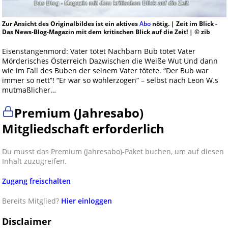
Zur Ansicht des Originalbildes ist ein aktives
Abo
nötig. | Zeit im Blick -
Das News-Blog-Magazin mit dem kritischen Blick auf die Zeit! | © zib
Eisenstangenmord: Vater tötet Nachbarn Bub tötet Vater
Mörderisches Österreich Dazwischen die Weiße Wut Und dann
wie im Fall des Buben der seinem Vater tötete. “Der Bub war
immer so nett”! “Er war so wohlerzogen” – selbst nach Leon W.s
mutmaßlicher…
Premium (Jahresabo)
Mitgliedschaft erforderlich
Du musst das Premium (Jahresabo)-Paket buchen, um auf diesen
Inhalt zuzugreifen.
Zugang freischalten
Bereits Mitglied?
Hier einloggen
Disclaimer