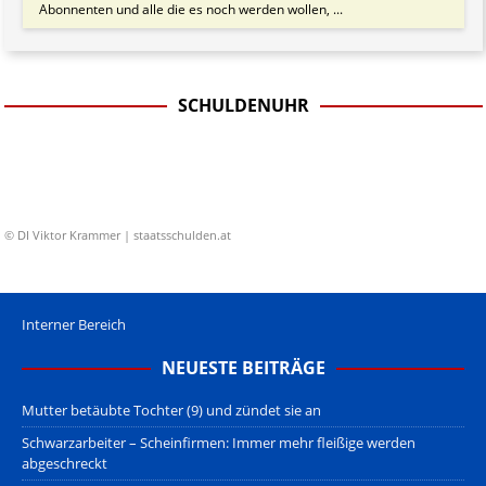
Abonnenten und alle die es noch werden wollen, ...
SCHULDENUHR
© DI Viktor Krammer | staatsschulden.at
Interner Bereich
NEUESTE BEITRÄGE
Mutter betäubte Tochter (9) und zündet sie an
Schwarzarbeiter – Scheinfirmen: Immer mehr fleißige werden
abgeschreckt