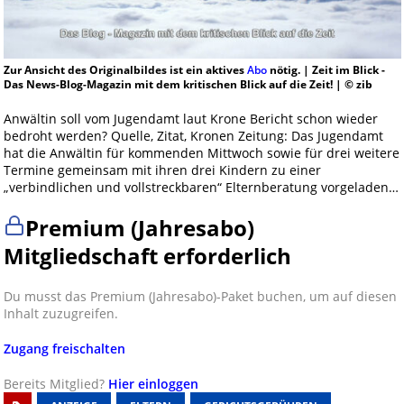
Zur Ansicht des Originalbildes ist ein aktives
Abo
nötig. | Zeit im Blick -
Das News-Blog-Magazin mit dem kritischen Blick auf die Zeit! | © zib
Anwältin soll vom Jugendamt laut Krone Bericht schon wieder
bedroht werden? Quelle, Zitat, Kronen Zeitung: Das Jugendamt
hat die Anwältin für kommenden Mittwoch sowie für drei weitere
Termine gemeinsam mit ihren drei Kindern zu einer
„verbindlichen und vollstreckbaren“ Elternberatung vorgeladen…
Premium (Jahresabo)
Mitgliedschaft erforderlich
Du musst das Premium (Jahresabo)-Paket buchen, um auf diesen
Inhalt zuzugreifen.
Zugang freischalten
Bereits Mitglied?
Hier einloggen