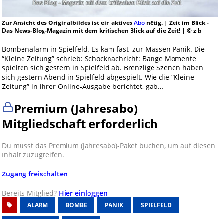
Zur Ansicht des Originalbildes ist ein aktives
Abo
nötig. | Zeit im Blick -
Das News-Blog-Magazin mit dem kritischen Blick auf die Zeit! | © zib
Bombenalarm in Spielfeld. Es kam fast zur Massen Panik. Die
“Kleine Zeitung” schrieb: Schocknachricht: Bange Momente
spielten sich gestern in Spielfeld ab. Brenzlige Szenen haben
sich gestern Abend in Spielfeld abgespielt. Wie die “Kleine
Zeitung” in ihrer Online-Ausgabe berichtet, gab…
Premium (Jahresabo)
Mitgliedschaft erforderlich
Du musst das Premium (Jahresabo)-Paket buchen, um auf diesen
Inhalt zuzugreifen.
Zugang freischalten
Bereits Mitglied?
Hier einloggen
ALARM
BOMBE
PANIK
SPIELFELD