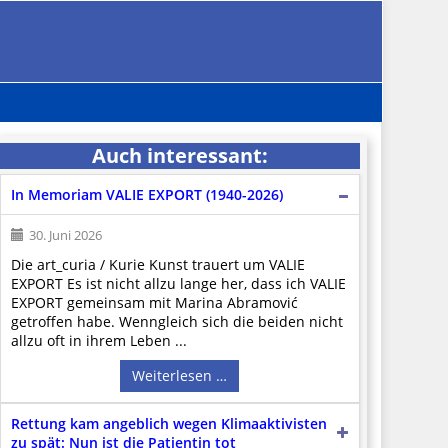
Auch interessant:
In Memoriam VALIE EXPORT (1940-2026)
30. Juni 2026
Die art_curia / Kurie Kunst trauert um VALIE
EXPORT Es ist nicht allzu lange her, dass ich VALIE
EXPORT gemeinsam mit Marina Abramović
getroffen habe. Wenngleich sich die beiden nicht
allzu oft in ihrem Leben ...
Weiterlesen …
Rettung kam angeblich wegen Klimaaktivisten
zu spät: Nun ist die Patientin tot