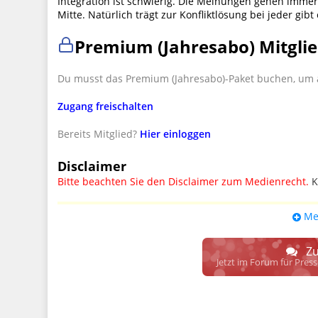
Integration ist schwierig. Die Meinungen gehen immer
Mitte. Natürlich trägt zur Konfliktlösung bei jeder gib
Premium (Jahresabo) Mitglie
Du musst das Premium (Jahresabo)-Paket buchen, um a
Zugang freischalten
Bereits Mitglied?
Hier einloggen
Disclaimer
Bitte beachten Sie den Disclaimer zum Medienrecht.
K
UPDATE: § 17 ECG seit 16.02.2024 weg
Me
Wir lassen den Disclaimertext dennoch so stehen, bis s
weitere, damit zusammenhängende Paragrafen ersetzt 
Zu
Raum. D.h. noch mehr Spielraum für das sog. "Richte
Jetzt im Forum für Pres
gewisse Parteien bevorzugen kann.
Wir verweisen hiermit auf den
Ausschluss der Verantwortlic
17 ECG genannte Überprüfung etwaiger Rechtswidrigkeit im