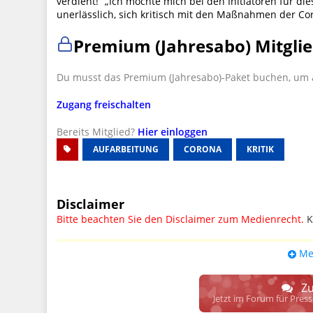
verdient!“ „Ich möchte mich bei den Initiatoren für d
unerlässlich, sich kritisch mit den Maßnahmen der Co
Premium (Jahresabo) Mitglie
Du musst das Premium (Jahresabo)-Paket buchen, um a
Zugang freischalten
Bereits Mitglied?
Hier einloggen
AUFARBEITUNG
CORONA
KRITIK
Disclaimer
Bitte beachten Sie den Disclaimer zum Medienrecht.
K
UPDATE: § 17 ECG seit 16.02.2024 weg
Me
Wir lassen den Disclaimertext dennoch so stehen, bis s
weitere, damit zusammenhängende Paragrafen ersetzt 
Zu
Raum. D.h. noch mehr Spielraum für das sog. "Richte
Jetzt im Forum für Pres
gewisse Parteien bevorzugen kann.