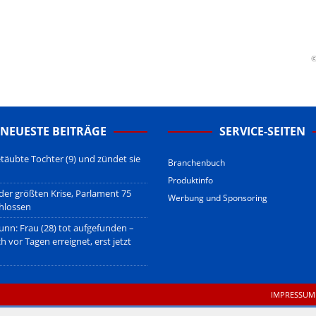
erstehen.
u den Betreibern der verlinkten Webseiten.
sberatung!
erwiegend u.o. ausschließlich von (meist ungerechtfertigten,
©
nd soll keine Herabwürdigung von Kanzleien darstellen, welche dies
gsetzen und hat aufgrund der nicht Vertrags-gebundenen Wirksamkeit
B
.
NEUESTE BEITRÄGE
SERVICE-SEITEN
täubte Tochter (9) und zündet sie
Branchenbuch
Produktinfo
 der größten Krise, Parlament 75
Werbung und Sponsoring
hlossen
unn: Frau (28) tot aufgefunden –
ch vor Tagen erreignet, erst jetzt
IMPRESSUM