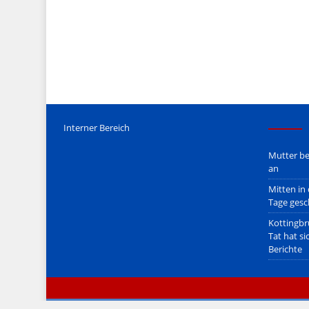
Mediengesetz
erfolgt, soweit wir als Nicht-Juristen dieses v
Wir stehen nicht in (ge)werblichen Zusammenhang mit uo. z
Etwaige Empfehlungen in diesem Bericht sind
keine Recht
Der Begriff "
Abmahnanwalt
" bezeichnet Juristen, welche üb
überzogenen, rechtlich fragwürdigen) Abmahnungen leben u
innerhalb gesetzlich verankerter Regeln tun.
Jener Disclaimer soll sich nicht über gültiges Recht hinwe
hpts. informativen Charakter.
Bitte beachten Sie in dem Zusammenhang auch unsere
AG
Interner Bereich
Mutter be
an
Mitten in
Tage gesc
Kottingbr
Tat hat si
Berichte