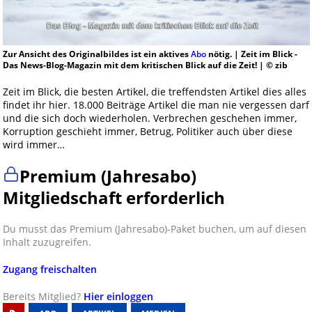
Zur Ansicht des Originalbildes ist ein aktives
Abo
nötig. | Zeit im Blick -
Das News-Blog-Magazin mit dem kritischen Blick auf die Zeit! | © zib
Zeit im Blick, die besten Artikel, die treffendsten Artikel dies alles
findet ihr hier. 18.000 Beiträge Artikel die man nie vergessen darf
und die sich doch wiederholen. Verbrechen geschehen immer,
Korruption geschieht immer, Betrug, Politiker auch über diese
wird immer…
Premium (Jahresabo)
Mitgliedschaft erforderlich
Du musst das Premium (Jahresabo)-Paket buchen, um auf diesen
Inhalt zuzugreifen.
Zugang freischalten
Bereits Mitglied?
Hier einloggen