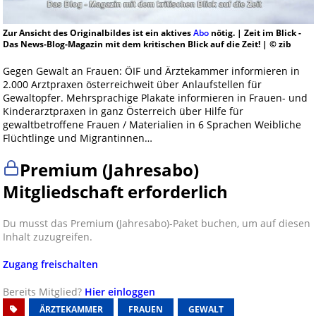
Zur Ansicht des Originalbildes ist ein aktives
Abo
nötig. | Zeit im Blick -
Das News-Blog-Magazin mit dem kritischen Blick auf die Zeit! | © zib
Gegen Gewalt an Frauen: ÖIF und Ärztekammer informieren in
2.000 Arztpraxen österreichweit über Anlaufstellen für
Gewaltopfer. Mehrsprachige Plakate informieren in Frauen- und
Kinderarztpraxen in ganz Österreich über Hilfe für
gewaltbetroffene Frauen / Materialien in 6 Sprachen Weibliche
Flüchtlinge und Migrantinnen…
Premium (Jahresabo)
Mitgliedschaft erforderlich
Du musst das Premium (Jahresabo)-Paket buchen, um auf diesen
Inhalt zuzugreifen.
Zugang freischalten
Bereits Mitglied?
Hier einloggen
ÄRZTEKAMMER
FRAUEN
GEWALT