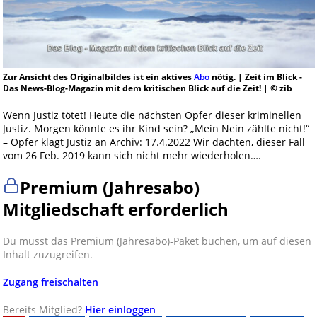
Zur Ansicht des Originalbildes ist ein aktives
Abo
nötig. | Zeit im Blick -
Das News-Blog-Magazin mit dem kritischen Blick auf die Zeit! | © zib
Wenn Justiz tötet! Heute die nächsten Opfer dieser kriminellen
Justiz. Morgen könnte es ihr Kind sein? „Mein Nein zählte nicht!“
– Opfer klagt Justiz an Archiv: 17.4.2022 Wir dachten, dieser Fall
vom 26 Feb. 2019 kann sich nicht mehr wiederholen….
Premium (Jahresabo)
Mitgliedschaft erforderlich
Du musst das Premium (Jahresabo)-Paket buchen, um auf diesen
Inhalt zuzugreifen.
Zugang freischalten
Bereits Mitglied?
Hier einloggen