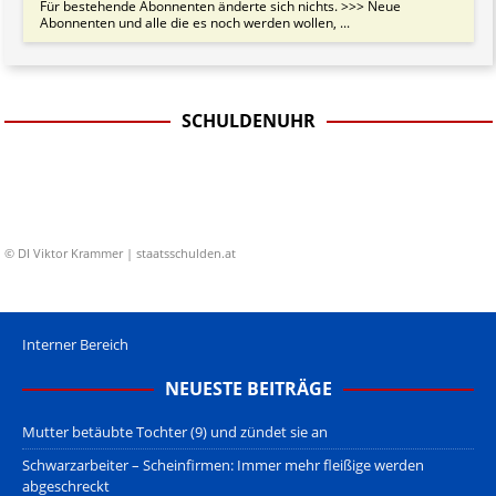
Für bestehende Abonnenten änderte sich nichts. >>> Neue
Abonnenten und alle die es noch werden wollen, ...
SCHULDENUHR
© DI Viktor Krammer | staatsschulden.at
Interner Bereich
NEUESTE BEITRÄGE
Mutter betäubte Tochter (9) und zündet sie an
Schwarzarbeiter – Scheinfirmen: Immer mehr fleißige werden
abgeschreckt