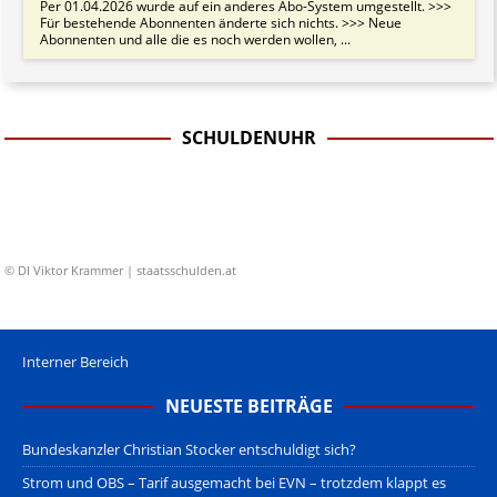
Per 01.04.2026 wurde auf ein anderes Abo-System umgestellt. >>>
Für bestehende Abonnenten änderte sich nichts. >>> Neue
Abonnenten und alle die es noch werden wollen, ...
SCHULDENUHR
© DI Viktor Krammer | staatsschulden.at
Interner Bereich
NEUESTE BEITRÄGE
Bundeskanzler Christian Stocker entschuldigt sich?
Strom und OBS – Tarif ausgemacht bei EVN – trotzdem klappt es