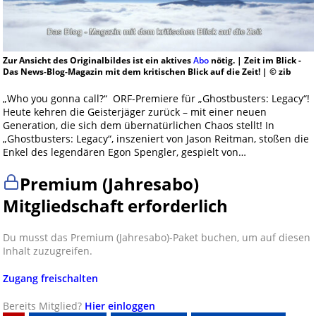
Zur Ansicht des Originalbildes ist ein aktives
Abo
nötig. | Zeit im Blick -
Das News-Blog-Magazin mit dem kritischen Blick auf die Zeit! | © zib
„Who you gonna call?“ ORF-Premiere für „Ghostbusters: Legacy“!
Heute kehren die Geisterjäger zurück – mit einer neuen
Generation, die sich dem übernatürlichen Chaos stellt! In
„Ghostbusters: Legacy“, inszeniert von Jason Reitman, stoßen die
Enkel des legendären Egon Spengler, gespielt von…
Premium (Jahresabo)
Mitgliedschaft erforderlich
Du musst das Premium (Jahresabo)-Paket buchen, um auf diesen
Inhalt zuzugreifen.
Zugang freischalten
Bereits Mitglied?
Hier einloggen