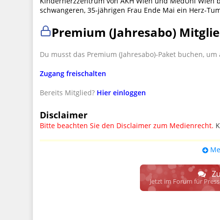
Kinderherzzentrum von AKH Wien und MedUni Wien be
schwangeren, 35-jährigen Frau Ende Mai ein Herz-Tum
Premium (Jahresabo) Mitglie
Du musst das Premium (Jahresabo)-Paket buchen, um a
Zugang freischalten
Bereits Mitglied?
Hier einloggen
Disclaimer
Bitte beachten Sie den Disclaimer zum Medienrecht.
K
UPDATE: § 17 ECG seit 16.02.2024 weg
Me
Wir lassen den Disclaimertext dennoch so stehen, bis s
weitere, damit zusammenhängende Paragrafen ersetzt 
Zu
Raum. D.h. noch mehr Spielraum für das sog. "Richte
Jetzt im Forum für Pres
gewisse Parteien bevorzugen kann.
Wir verweisen hiermit auf den
Ausschluss der Verantwortlic
17 ECG genannte Überprüfung etwaiger Rechtswidrigkeit im