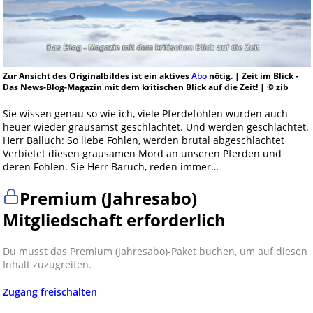
Zur Ansicht des Originalbildes ist ein aktives
Abo
nötig. | Zeit im Blick -
Das News-Blog-Magazin mit dem kritischen Blick auf die Zeit! | © zib
Sie wissen genau so wie ich, viele Pferdefohlen wurden auch
heuer wieder grausamst geschlachtet. Und werden geschlachtet.
Herr Balluch: So liebe Fohlen, werden brutal abgeschlachtet
Verbietet diesen grausamen Mord an unseren Pferden und
deren Fohlen. Sie Herr Baruch, reden immer…
Premium (Jahresabo)
Mitgliedschaft erforderlich
Du musst das Premium (Jahresabo)-Paket buchen, um auf diesen
Inhalt zuzugreifen.
Zugang freischalten