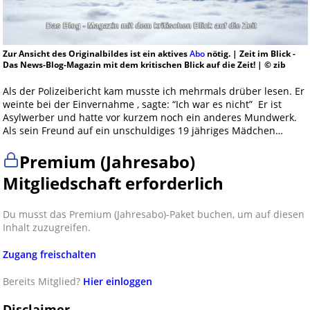
Zur Ansicht des Originalbildes ist ein aktives
Abo
nötig. | Zeit im Blick -
Das News-Blog-Magazin mit dem kritischen Blick auf die Zeit! | © zib
Als der Polizeibericht kam musste ich mehrmals drüber lesen. Er
weinte bei der Einvernahme , sagte: “Ich war es nicht” Er ist
Asylwerber und hatte vor kurzem noch ein anderes Mundwerk.
Als sein Freund auf ein unschuldiges 19 jähriges Mädchen…
Premium (Jahresabo)
Mitgliedschaft erforderlich
Du musst das Premium (Jahresabo)-Paket buchen, um auf diesen
Inhalt zuzugreifen.
Zugang freischalten
Bereits Mitglied?
Hier einloggen
Disclaimer