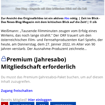
Zur Ansicht des Originalbildes ist ein aktives
Abo
nötig. | Zeit im Blick -
Das News-Blog-Magazin mit dem kritischen Blick auf die Zeit! | © zib
Weißmann: „Tausende Filmminuten zeugen vom Erfolg eines
Wirkens, das noch lange strahlt.“ Der ORF trauert um den
österreichischen Film- und Fernsehproduzenten Karl Spiehs, der
heute, am Donnerstag, dem 27. Jänner 2022, im Alter von 90
Jahren verstarb. Der Ausnahme-Produzent zeichnete…
Premium (Jahresabo)
Mitgliedschaft erforderlich
Du musst das Premium (Jahresabo)-Paket buchen, um auf diesen
Inhalt zuzugreifen.
Zugang freischalten
Bereits Mitglied?
Hier einloggen