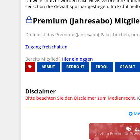
Umweltschützer würden Fake News verbreiten? Rumänie
sei schon die Gewalt spürbar gestiegen. Im Erdöl hei
Premium (Jahresabo) Mitglie
Du musst das Premium (Jahresabo)-Paket buchen, um a
Zugang freischalten
Bereits Mitglied?
Hier einloggen
ARMUT
BEDROHT
ERDÖL
GEWALT
Disclaimer
Bitte beachten Sie den Disclaimer zum Medienrecht.
K
UPDATE: § 17 ECG seit 16.02.2024 weg
Me
Wir lassen den Disclaimertext dennoch so stehen, bis s
weitere, damit zusammenhängende Paragrafen ersetzt 
Zu
Raum. D.h. noch mehr Spielraum für das sog. "Richte
Jetzt im Forum für Pres
gewisse Parteien bevorzugen kann.