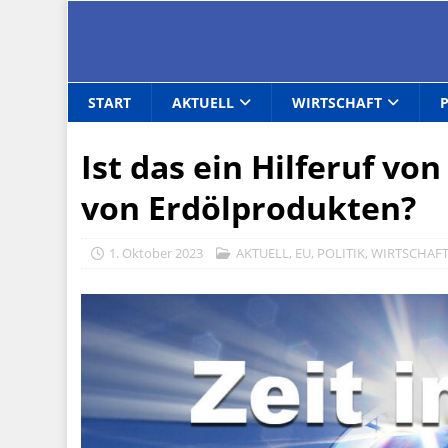
START
AKTUELL
WIRTSCHAFT
Ist das ein Hilferuf v
von Erdölprodukten?
1. Oktober 2023
AKTUELL
,
EU
,
POLITIK
,
WIRTSCHAF