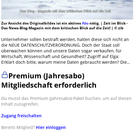
Zur Ansicht des Originalbildes ist ein aktives
Abo
nötig. | Zeit im Blick -
Das News-Blog-Magazin mit dem kritischen Blick auf die Zeit! | © zib
Unternehmer sollen bestraft werden, halten diese sich nicht an
die NEUE DATENSCHUTZVERORDNUNG. Doch der Staat soll
überwachen können und unsere Daten sogar verkaufen, für
Wirtschaft, Wissenschaft und Gesundheit? Zugriff auf Elga:
Erklärt doch bitte, warum meine Daten gebraucht werden? Die…
Premium (Jahresabo)
Mitgliedschaft erforderlich
Du musst das Premium (Jahresabo)-Paket buchen, um auf diesen
Inhalt zuzugreifen.
Zugang freischalten
Bereits Mitglied?
Hier einloggen