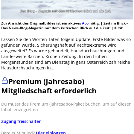
Zur Ansicht des Originalbildes ist ein aktives
Abo
nötig. | Zeit im Blick -
Das News-Blog-Magazin mit dem kritischen Blick auf die Zeit! | © zib
Lassen Sie den Worten Taten folgen! Update: Erste Bilder was so
gefunden wurde. Sicherungshaft auf Rechtsextreme wird
ausgeweitet? Es wurde gehandelt, Hausdurchsuchungen und
Landesweite Razzien. Kronen Zeitung: In den frühen
Morgenstunden sind am Dienstag in ganz Österreich zahlreiche
Hausdurchsuchungen in…
Premium (Jahresabo)
Mitgliedschaft erforderlich
Du musst das Premium (Jahresabo)-Paket buchen, um auf diesen
Inhalt zuzugreifen.
Zugang freischalten
Bereits Mitglied?
Hier einloggen